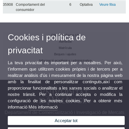
35908
Comportament del
6
Optativa
Veure fitxa
consumidor
Cookies i política de
Oferta de Graus UV
Admissió
privacitat
Matrícula
Beques i ajudes
Informació acadèmica i administrativa
La teva privacitat és important per a nosaltres. Per això,
t'informem que utilitzem cookies pròpies i de tercers per a
realitzar anàlisis d'ús i mesurament de la nostra pàgina web
amb la finalitat de personalitzar continguts,així com
proporcionar funcionalitats a les xarxes socials o analitzar el
nostre trànsit. Per a continuar accepta o modifica la
configuració de les nostres cookies. Per a obtenir més
informació
Més informació
Departament de Comercialització i Investigació de Mercats
Acceptar tot