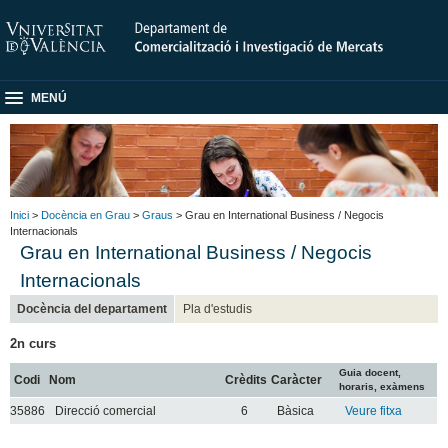
MENÚ
Inici
>
Docència en Grau
>
Graus
> Grau en International Business / Negocis
Internacionals
Grau en International Business / Negocis
Internacionals
Docència del departament
Pla d'estudis
2n curs
Guia docent,
Codi
Nom
Crèdits
Caràcter
horaris, exàmens
35886
Direcció comercial
6
Bàsica
Veure fitxa