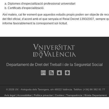
Diplomes d'especialització professional universitari
Certificats d'especialització.
Així mateix, cal fer esment que aquestos estudis propis poden ser objecte de rec
del títol oficial, d’acord amb el que senyala el Reial Decret 1393/2007, sempre 
informe favorablement la corresponent sol·licitud.
Departament de Dret del Treball i de la Seguretat Social
© 2026 UV. - Avinguda dels Tarongers, s/n 46022 València. Telèfon: (+34) 96 382 81 77
Avís legal
|
Accessibilitat
|
Política privacitat
|
Cookies
|
Transparència
|
Bústia Departament