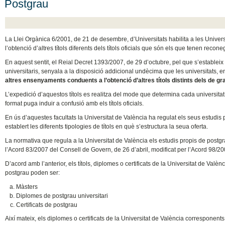
Postgrau
La Llei Orgànica 6/2001, de 21 de desembre, d’Universitats habilita a les Unive
l’obtenció d’altres títols diferents dels títols oficials que són els que tenen reconeg
En aquest sentit, el Reial Decret 1393/2007, de 29 d’octubre, pel que s’establei
universitaris, senyala a la disposició addicional undècima que les universitats, 
altres ensenyaments conduents a l’obtenció d’altres títols distints dels de gra
L’expedició d’aquestos títols es realitza del mode que determina cada universita
format puga induir a confusió amb els títols oficials.
En ús d’aquestes facultats la Universitat de València ha regulat els seus estudis p
establert les diferents tipologies de títols en què s’estructura la seua oferta.
La normativa que regula a la Universitat de València els estudis propis de postgr
l’Acord 83/2007 del Consell de Govern, de 26 d’abril, modificat per l’Acord 98/2
D’acord amb l’anterior, els títols, diplomes o certificats de la Universitat de Valè
postgrau poden ser:
Màsters
Diplomes de postgrau universitari
Certificats de postgrau
Així mateix, els diplomes o certificats de la Universitat de València corresponents