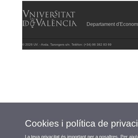
Departament d'Economia
© 2026 UV. - Avda. Tarongers s/n. Telèfon: (+34) 96 382 83 69
Cookies i política de privaci
La teva privacitat és important per a nosaltres. Per això