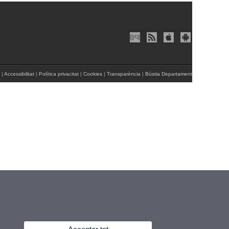
|
Accessibilitat
|
Política privacitat
|
Cookies
|
Transparència
|
Bústia Departament