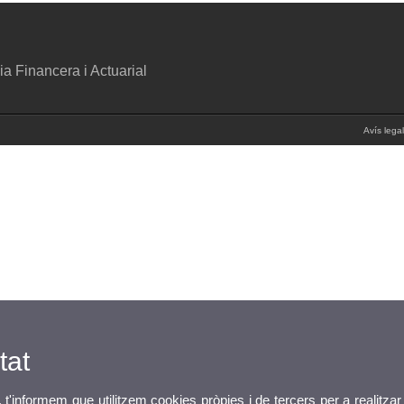
 Financera i Actuarial
Avís legal
tat
, t'informem que utilitzem cookies pròpies i de tercers per a realitzar