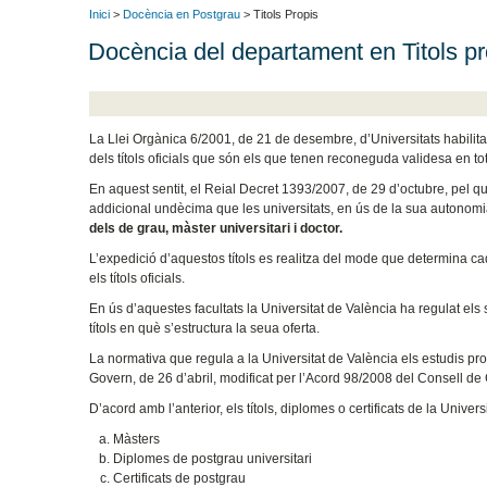
Inici
>
Docència en Postgrau
> Titols Propis
Docència del departament en Titols p
La Llei Orgànica 6/2001, de 21 de desembre, d’Universitats habilita 
dels títols oficials que són els que tenen reconeguda validesa en tot el
En aquest sentit, el Reial Decret 1393/2007, de 29 d’octubre, pel qu
addicional undècima que les universitats, en ús de la sua autonom
dels de grau, màster universitari i doctor.
L’expedició d’aquestos títols es realitza del mode que determina c
els títols oficials.
En ús d’aquestes facultats la Universitat de València ha regulat els s
títols en què s’estructura la seua oferta.
La normativa que regula a la Universitat de València els estudis pr
Govern, de 26 d’abril, modificat per l’Acord 98/2008 del Consell de
D’acord amb l’anterior, els títols, diplomes o certificats de la Univ
Màsters
Diplomes de postgrau universitari
Certificats de postgrau