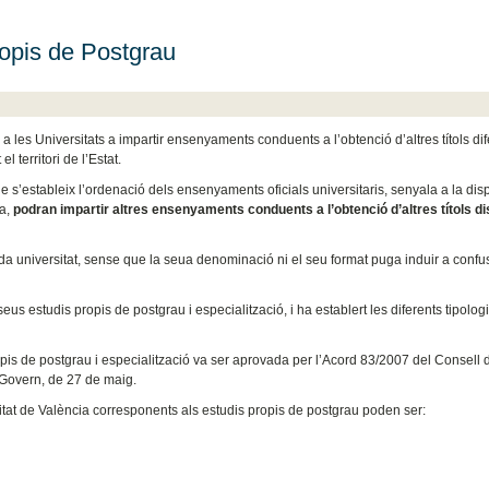
ropis de Postgrau
a les Universitats a impartir ensenyaments conduents a l’obtenció d’altres títols di
 territori de l’Estat.
e s’estableix l’ordenació dels ensenyaments oficials universitaris, senyala a la dis
ia,
podran impartir altres ensenyaments conduents a l’obtenció d’altres títols di
ada universitat, sense que la seua denominació ni el seu format puga induir a conf
eus estudis propis de postgrau i especialització, i ha establert les diferents tipolog
opis de postgrau i especialització va ser aprovada per l’Acord 83/2007 del Consell 
 Govern, de 27 de maig.
ersitat de València corresponents als estudis propis de postgrau poden ser: