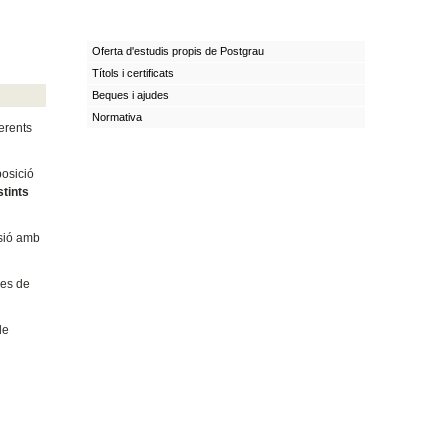
Oferta d'estudis propis de Postgrau
Títols i certificats
Beques i ajudes
Normativa
ferents
posició
stints
usió amb
ies de
de