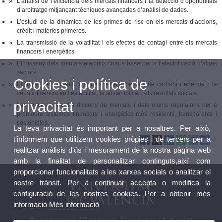
L’anàlisi de l’eficiència dels mercats financers i la detecció d’oportunitats
d’arbitratge mitjançant tècniques avançades d’anàlisi de dades.
L’estudi de la dinàmica de les primes de risc en els mercats d’accions,
crèdit i matèries primeres.
La transmissió de la volatilitat i els efectes de contagi entre els mercats
financers i energètics.
El disseny dels mercats elèctrics com a base per a l’electrificació d’altres
sectors.
Cookies i política de
El paper dels agents financers en els mercats de carboni i energia, i la
seua influència en l’estabilitat, la sostenibilitat i els resultats socials.
privacitat
Les implicacions del disseny de mercats i dels marcs regulatoris per a
promoure sistemes financers i energètics més resilients, transparents i
sostenibles.
La teva privacitat és important per a nosaltres. Per això,
t'informem que utilitzem cookies pròpies i de tercers per a
realitzar anàlisis d'ús i mesurament de la nostra pàgina web
amb la finalitat de personalitzar continguts,així com
proporcionar funcionalitats a les xarxes socials o analitzar el
nostre trànsit. Per a continuar accepta o modifica la
configuració de les nostres cookies. Per a obtenir més
informació
Més informació
Departament d'Economia Financera i Actuarial