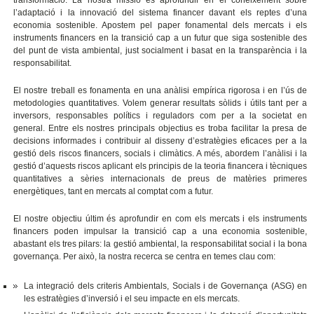
transformació. La nostra missió és aprofundir en el coneixement sobre
l’adaptació i la innovació del sistema financer davant els reptes d’una
economia sostenible. Apostem pel paper fonamental dels mercats i els
instruments financers en la transició cap a un futur que siga sostenible des
del punt de vista ambiental, just socialment i basat en la transparència i la
responsabilitat.
El nostre treball es fonamenta en una anàlisi empírica rigorosa i en l’ús de
metodologies quantitatives. Volem generar resultats sòlids i útils tant per a
inversors, responsables polítics i reguladors com per a la societat en
general. Entre els nostres principals objectius es troba facilitar la presa de
decisions informades i contribuir al disseny d’estratègies eficaces per a la
gestió dels riscos financers, socials i climàtics. A més, abordem l’anàlisi i la
gestió d’aquests riscos aplicant els principis de la teoria financera i tècniques
quantitatives a sèries internacionals de preus de matèries primeres
energètiques, tant en mercats al comptat com a futur.
El nostre objectiu últim és aprofundir en com els mercats i els instruments
financers poden impulsar la transició cap a una economia sostenible,
abastant els tres pilars: la gestió ambiental, la responsabilitat social i la bona
governança. Per això, la nostra recerca se centra en temes clau com:
La integració dels criteris Ambientals, Socials i de Governança (ASG) en
les estratègies d’inversió i el seu impacte en els mercats.