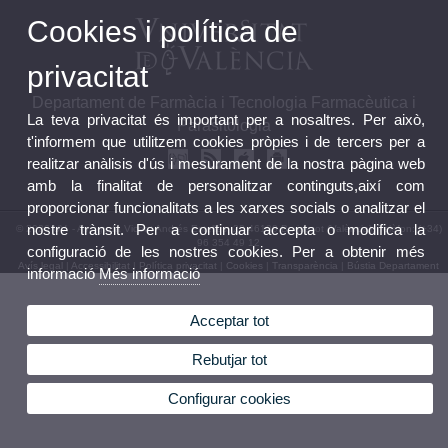
Cookies i política de
privacitat
Departament de Farmàcia i Tecnologia Farmacèutica i
La teva privacitat és important per a nosaltres. Per això,
Parasitologia
t'informem que utilitzem cookies pròpies i de tercers per a
realitzar anàlisis d'ús i mesurament de la nostra pàgina web
amb la finalitat de personalitzar continguts,així com
proporcionar funcionalitats a les xarxes socials o analitzar el
nostre trànsit. Per a continuar accepta o modifica la
© 2026 UV. - Avinguda Vicent Andrés Estellés, 22 46100 Burjassot (València). Telèfon: (+34)
96 354 49 12
configuració de les nostres cookies. Per a obtenir més
Avís legal
|
Accessibilitat
|
Política privacitat
|
Cookies
|
Transparència
|
Bústia Departament
informació
Més informació
Acceptar tot
Rebutjar tot
Configurar cookies