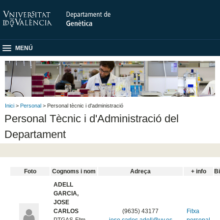
MENÚ
Inici
>
Personal
> Personal tècnic i d'administració
Personal Tècnic i d'Administració del
Departament
Foto
Cognoms i nom
Adreça
+ info
Bi
ADELL
GARCIA,
JOSE
CARLOS
(9635) 43177
Fitxa