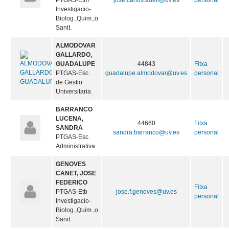
PTGAS-Etm
jose.carlos.adell@uv.es
personal
Investigacio-
Biolog.,Quim.,o
Sanit.
ALMODOVAR
GALLARDO,
GUADALUPE
44843
Fitxa
PTGAS-Esc.
guadalupe.almodovar@uv.es
personal
de Gestio
Universitaria
BARRANCO
LUCENA,
44660
Fitxa
SANDRA
sandra.barranco@uv.es
personal
PTGAS-Esc.
Administrativa
GENOVES
CANET, JOSE
FEDERICO
Fitxa
PTGAS-Etb
jose.f.genoves@uv.es
personal
Investigacio-
Biolog.,Quim.,o
Sanit.