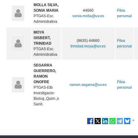
MOLLA SILVA,
SONIA MARIA
44660
Fitxa
PTGAS-Esc.
sonia.molla@uv.es
personal
Administrativa
MOYA
GISBERT,
(9635) 44660
Fitxa
TRINIDAD
trinidad.moya@uv.es
personal
PTGAS-Esc.
Administrativa
SEGARRA
GUERRERO,
RAMON
ONOFRE
Fitxa
ramon.segarra@uv.es
PTGAS-Etb
personal
Investigacio-
Biolog.,Quim.,o
Sanit.