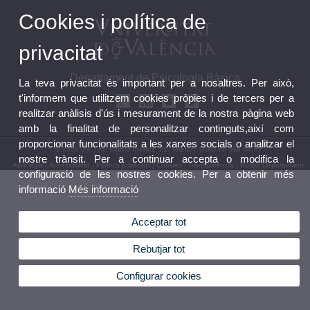
Cookies i política de
privacitat
Departament de Psicologia Bàsica
La teva privacitat és important per a nosaltres. Per això,
t'informem que utilitzem cookies pròpies i de tercers per a
realitzar anàlisis d'ús i mesurament de la nostra pàgina web
amb la finalitat de personalitzar continguts,així com
proporcionar funcionalitats a les xarxes socials o analitzar el
© 2026 UV. - Av. Blasco Ibáñez, 21. Telèfon: (+34) 96 386 44 35
nostre trànsit. Per a continuar accepta o modifica la
Avís legal
|
Accessibilitat
|
Política privacitat
|
Cookies
|
Transparència
|
Bústia Departament
configuració de les nostres cookies. Per a obtenir més
informació
Més informació
Acceptar tot
Rebutjar tot
Configurar cookies