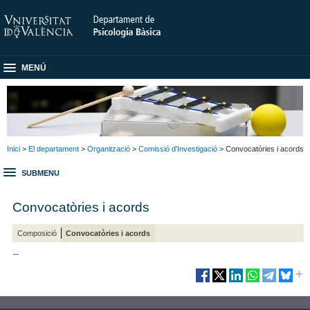
MENÚ
Inici
>
El departament
>
Organització
>
Comissió d'Investigació
> Convocatòries i acords
SUBMENU
Convocatòries i acords
Composició
Convocatòries i acords
--