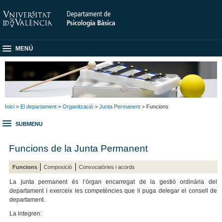
MENÚ
Inici
>
El departament
>
Organització
>
Junta Permanent
> Funcions
SUBMENU
Funcions de la Junta Permanent
Funcions
Composició
Convocatòries i acords
La junta permanent és l’òrgan encarregat de la gestió ordinària del
departament i exerceix les competències que li puga delegar el consell de
departament.
La integren: