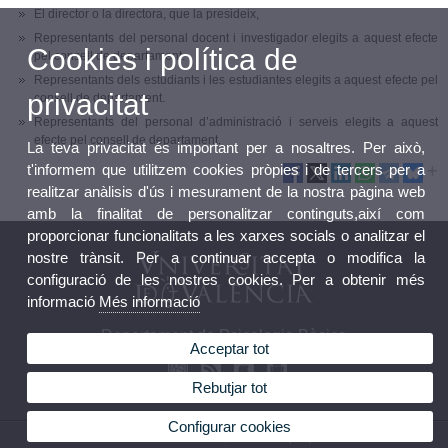
El director o la directora, que la presideix,
Representants del personal docent i investigador elegits a aquest efecte
Cookies i política de
pel consell de departament.
Representants dels estudiants i les estudiantes elegits a aquest efecte pel
privacitat
consell de departament.
Representants del personal d’administració i serveis elegits a aquest
efecte pel consell de departament.
La teva privacitat és important per a nosaltres. Per això,
t'informem que utilitzem cookies pròpies i de tercers per a
realitzar anàlisis d'ús i mesurament de la nostra pàgina web
amb la finalitat de personalitzar continguts,així com
proporcionar funcionalitats a les xarxes socials o analitzar el
nostre trànsit. Per a continuar accepta o modifica la
configuració de les nostres cookies. Per a obtenir més
informació
Més informació
Departament de Psicologia Bàsica
Acceptar tot
Rebutjar tot
Configurar cookies
© 2026 UV. - Av. Blasco Ibáñez, 21. Telèfon: (+34) 96 386 44 35