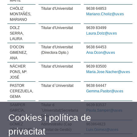
MAITE
CHÓLIZ
Titular d'Universitat
9638 64853
MONTAÑÉS,
Mariano.Choliz@uv.es
MARIANO
DOLZ
Titular d'Universitat
9639 83499
SERRA,
Laura.Dolz@uv.es
LAURA
D'OCON
Titular d'Universitat
9638 64453
GIMENEZ,
(Directora Dpto.)
Ana.Ocon@uv.es
ANA
NÁCHER
Titular d'Universitat
9639 83500
PONS, Mª.
Maria.Jose.Nacher@uv.es
JOSÉ
PASTOR
Titular d´Universitat
9638 64447
CEREZUELA,
Gemma.Pastor@uv.es
GEMA
SAMPER
Titular d
9639 83537
GARCÍA,
´Universitat(Secretaria
Paula.Samper@uv.es
Cookies i política de
PAULA
Dpto.)
GÓMEZ
Administratiu (Cap
963864823
privacitat
PÉREZ, LUIS
d'Unitat de Gestió)
Luis.Gomez@uv.es