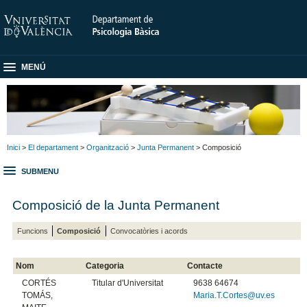
MENÚ
Inici
>
El departament
>
Organització
>
Junta Permanent
> Composició
SUBMENU
Composició de la Junta Permanent
Funcions
Composició
Convocatòries i acords
Nom
Categoria
Contacte
CORTÉS
Titular d'Universitat
9638 64674
TOMÁS,
Maria.T.Cortes@uv.es