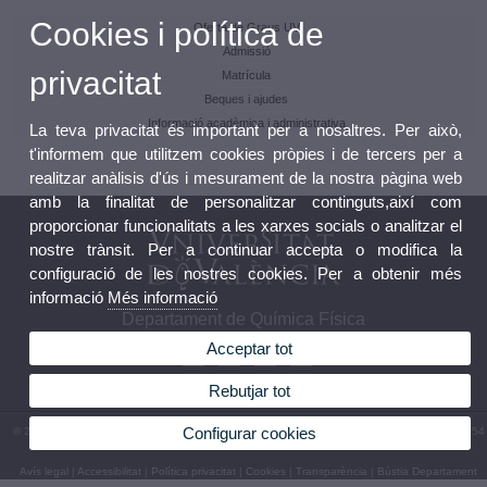
Cookies i política de
Oferta de Graus UV
Admissió
privacitat
Matrícula
Beques i ajudes
Informació acadèmica i administrativa
La teva privacitat és important per a nosaltres. Per això,
t'informem que utilitzem cookies pròpies i de tercers per a
realitzar anàlisis d'ús i mesurament de la nostra pàgina web
amb la finalitat de personalitzar continguts,així com
proporcionar funcionalitats a les xarxes socials o analitzar el
nostre trànsit. Per a continuar accepta o modifica la
configuració de les nostres cookies. Per a obtenir més
informació
Més informació
Departament de Química Física
Acceptar tot
Rebutjar tot
Configurar cookies
© 2026 UV. - Av. Vicent Andrés Estellés, 19. 46100 Burjassot. Espanya. Telèfon: (+34) 96 354
33 89
Avís legal
|
Accessibilitat
|
Política privacitat
|
Cookies
|
Transparència
|
Bústia Departament