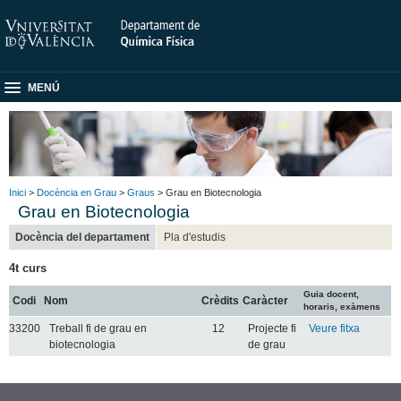
MENÚ
Inici
>
Docència en Grau
>
Graus
> Grau en Biotecnologia
Grau en Biotecnologia
Docència del departament
Pla d'estudis
4t curs
Guia docent,
Codi
Nom
Crèdits
Caràcter
horaris, exàmens
33200
Treball fi de grau en
12
Projecte fi
Veure fitxa
biotecnologia
de grau