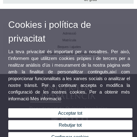
Cookies i política de
Oferta de Graus UV
Admissió
privacitat
Matrícula
Beques i ajudes
La teva privacitat és important per a nosaltres. Per això,
Informació acadèmica i administrativa
t'informem que utilitzem cookies pròpies i de tercers per a
realitzar anàlisis d'ús i mesurament de la nostra pàgina web
amb la finalitat de personalitzar continguts,així com
proporcionar funcionalitats a les xarxes socials o analitzar el
nostre trànsit. Per a continuar accepta o modifica la
configuració de les nostres cookies. Per a obtenir més
informació
Més informació
Departament de Química Inorgànica
Acceptar tot
Rebutjar tot
Configurar cookies