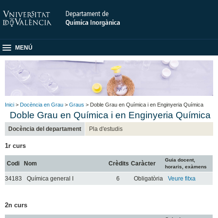
MENÚ
Inici
>
Docència en Grau
>
Graus
> Doble Grau en Química i en Enginyeria Química
Doble Grau en Química i en Enginyeria Química
Docència del departament
Pla d'estudis
1r curs
Guia docent,
Codi
Nom
Crèdits
Caràcter
horaris, exàmens
34183
Química general I
6
Obligatòria
Veure fitxa
2n curs