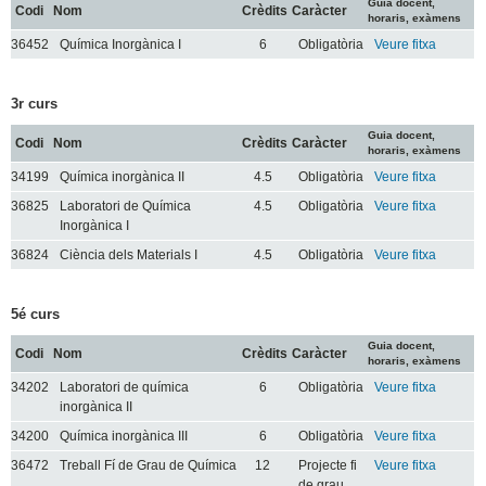
Guia docent,
Codi
Nom
Crèdits
Caràcter
horaris, exàmens
36452
Química Inorgànica I
6
Obligatòria
Veure fitxa
3r curs
Guia docent,
Codi
Nom
Crèdits
Caràcter
horaris, exàmens
34199
Química inorgànica II
4.5
Obligatòria
Veure fitxa
36825
Laboratori de Química
4.5
Obligatòria
Veure fitxa
Inorgànica I
36824
Ciència dels Materials I
4.5
Obligatòria
Veure fitxa
5é curs
Guia docent,
Codi
Nom
Crèdits
Caràcter
horaris, exàmens
34202
Laboratori de química
6
Obligatòria
Veure fitxa
inorgànica II
34200
Química inorgànica III
6
Obligatòria
Veure fitxa
36472
Treball Fí de Grau de Química
12
Projecte fi
Veure fitxa
de grau