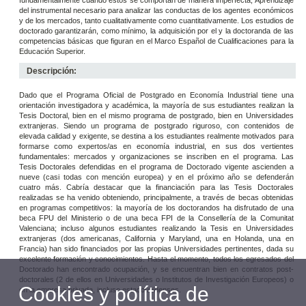
fundamentalmente cuando éstos se comportan de manera imperfecta; Aprendizaje
del instrumental necesario para analizar las conductas de los agentes económicos
y de los mercados, tanto cualitativamente como cuantitativamente. Los estudios de
doctorado garantizarán, como mínimo, la adquisición por el y la doctoranda de las
competencias básicas que figuran en el Marco Español de Cualificaciones para la
Educación Superior.
Descripción:
Dado que el Programa Oficial de Postgrado en Economía Industrial tiene una
orientación investigadora y académica, la mayoría de sus estudiantes realizan la
Tesis Doctoral, bien en el mismo programa de postgrado, bien en Universidades
extranjeras. Siendo un programa de postgrado riguroso, con contenidos de
elevada calidad y exigente, se destina a los estudiantes realmente motivados para
formarse como expertos/as en economía industrial, en sus dos vertientes
fundamentales: mercados y organizaciones se inscriben en el programa. Las
Tesis Doctorales defendidas en el programa de Doctorado vigente ascienden a
nueve (casi todas con mención europea) y en el próximo año se defenderán
cuatro más. Cabría destacar que la financiación para las Tesis Doctorales
realizadas se ha venido obteniendo, principalmente, a través de becas obtenidas
en programas competitivos: la mayoría de los doctorandos ha disfrutado de una
beca FPU del Ministerio o de una beca FPI de la Consellería de la Comunitat
Valenciana; incluso algunos estudiantes realizando la Tesis en Universidades
extranjeras (dos americanas, California y Maryland, una en Holanda, una en
Francia) han sido financiados por las propias Universidades pertinentes, dada su
excelente formación y conocimientos. Hasta el momento, todos los egresados del
Doctorado han encontrado ocupación, y se encuentran bien en contratos post-
doctorales (2 de ellos en Universidades o Institutos de Investigación Europeos) o
Cookies y política de
en la empresa privada, incluso estadounidenses.