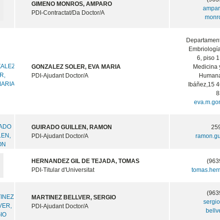
GIMENO MONROS, AMPARO
ampar
PDI-Contractat/Da Doctor/A
monr
Departament
Embriolog
6, piso 
GONZALEZ SOLER, EVA MARIA
Medicina 
PDI-Ajudant Doctor/A
Humana
Ibáñez,15 4
8
eva.m.go
GUIRADO GUILLEN, RAMON
25
PDI-Ajudant Doctor/A
ramon.g
HERNANDEZ GIL DE TEJADA, TOMAS
(963
PDI-Titular d'Universitat
tomas.he
(963
MARTINEZ BELLVER, SERGIO
sergio
PDI-Ajudant Doctor/A
bell