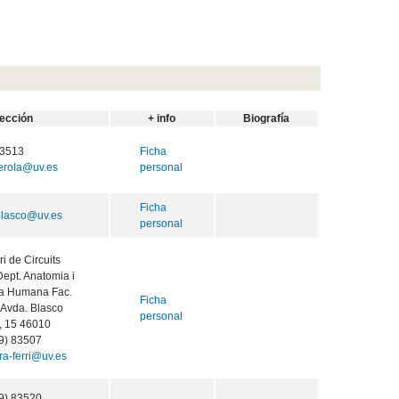
rección
+ info
Biografía
3513
Ficha
berola@uv.es
personal
Ficha
blasco@uv.es
personal
i de Circuits
ept. Anatomia i
ia Humana Fac.
Ficha
 Avda. Blasco
personal
, 15 46010
9) 83507
ra-ferri@uv.es
9) 83520