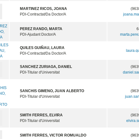
MARTINEZ RICOS, JOANA
(963
PDI-Contractat/Da Doctor/A
joana.ma
PEREZ RANDO, MARTA
6
PDI-Ajudant Doctor/A
marta.per
QUILES GUIÑAU, LAURA
laura.q
PDI-Contractat/Da Doctor/A
SANCHEZ ZURIAGA, DANIEL
(963
PDI-Titular d'Universitat
daniel.s
SANCHIS GIMENO, JUAN ALBERTO
(963
PDI-Titular d'Universitat
juan.sa
SMITH FERRES, ELVIRA
(963
PDI-Titular d'Universitat
elvira.
SMITH FERRES, VICTOR ROMUALDO
(963