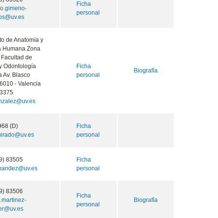
Ficha
o.gimeno-
personal
os@uv.es
o de Anatomía y
ía Humana Zona
1 Facultad de
y Odontología
Ficha
Biografía
 Av. Blasco
personal
6010 - Valencia
3375
nzalez@uv.es
968 (D)
Ficha
uirado@uv.es
personal
9) 83505
Ficha
rnandez@uv.es
personal
9) 83506
Ficha
.martinez-
Biografía
personal
ver@uv.es