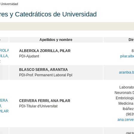
e Universidad
ares y Catedráticos de Universidad
o
Apellidos y nombre
Di
ALBEROLA ZORRILLA, PILAR
8
PDI-Ajudant
pilar.al
BLASCO SERRA, ARANTXA
arantxa.
PDI-Prof. Permanent Laboral Ppl
Laborator
Neuronals D
Embriolog
CERVERA FERRI, ANA PILAR
Medicina
PDI-Titular d'Universitat
Ibáñez
(963
ana.cerve
(963