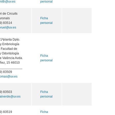
smith@uv.es
personal
i de Circuits
uronals
Ficha
9) 83514
personal
teruel@uv.es
1ªplanta Dpto.
y Embriología
Facultad de
y Odontología
Ficha
de València Avda.
personal
añez, 15 46010
______________
9) 83509
tomas@uv.es
9) 83503
Ficha
valverde@uv.es
personal
9) 83519
Ficha