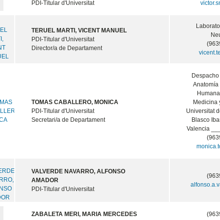
PDI-Titular d'Universitat
victor.
Laborator
TERUEL MARTI, VICENT MANUEL
Ne
PDI-Titular d'Universitat
(963
Director/a de Departament
vicent.
Despacho 
Anatomía 
Humana 
TOMAS CABALLERO, MONICA
Medicina 
PDI-Titular d'Universitat
Universitat 
Secretari/a de Departament
Blasco Ib
Valencia _
(963
monica.
VALVERDE NAVARRO, ALFONSO
(963
AMADOR
alfonso.a.
PDI-Titular d'Universitat
ZABALETA MERI, MARIA MERCEDES
(963