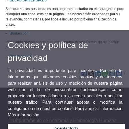
BECAS UNIVERSIA.ES
Si el que *estas buscando es una beca para estudiar en el extranjero o para
cualquier otra cosa, esta es tu página. Las becas están ordenadas por su
relevancia, por materias, por tipos e incluso por próxima finalización de
plazo.
Beques.com
Interesante página donde puedes encontrar desde Ofertas de ocupación
Cookies y política de
público hasta Alojamiento para estudiantes...
privacidad
Becas en BOE
Tu privacidad es importante para nosotros. Por ello te
informamos que utilizamos cookies propias y de terceros
para realizar análisis de uso y medición de nuestra página
web con el fin de personalizar contenidos,así como
proporcionar funcionalidades a las redes sociales o analizar
nuestro tráfico. Para continuar acepta o modifica la
configuración de nuestras cookies. Para ampliar información
Más información
Departamento de Anatomía y Embriología Humana
Aceptar todo