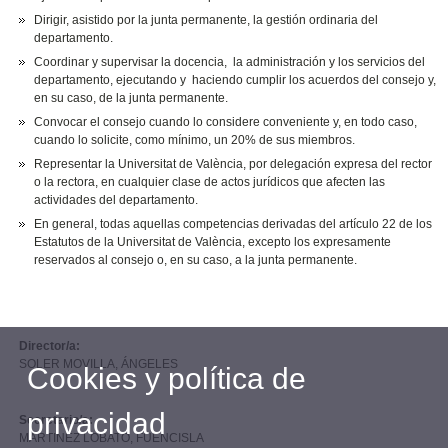
Dirigir, asistido por la junta permanente, la gestión ordinaria del
departamento.
Coordinar y supervisar la docencia, la administración y los servicios del
departamento, ejecutando y haciendo cumplir los acuerdos del consejo y,
en su caso, de la junta permanente.
Convocar el consejo cuando lo considere conveniente y, en todo caso,
cuando lo solicite, como mínimo, un 20% de sus miembros.
Representar la Universitat de València, por delegación expresa del rector
o la rectora, en cualquier clase de actos jurídicos que afecten las
actividades del departamento.
En general, todas aquellas competencias derivadas del artículo 22 de los
Estatutos de la Universitat de València, excepto los expresamente
reservados al consejo o, en su caso, a la junta permanente.
Director/a:
SOLER MOVILLA, ÁNGELES
Cookies y política de
privacidad
Secretario/a:
MARTINEZ LOBATO, FUENCISLA