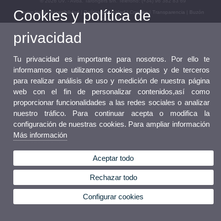
© 2026 UV. - Avda. Tarongers s/n. Teléfono: (+34) 96 382 83 69
Cookies y política de
Aviso legal
|
Accesibilidad
|
Política privacidad
|
Cookies
|
Transparencia
|
Buzón
Departamento
privacidad
Tu privacidad es importante para nosotros. Por ello te
informamos que utilizamos cookies propias y de terceros
para realizar análisis de uso y medición de nuestra página
web con el fin de personalizar contenidos,así como
proporcionar funcionalidades a las redes sociales o analizar
nuestro tráfico. Para continuar acepta o modifica la
configuración de nuestras cookies. Para ampliar información
Más información
Aceptar todo
Rechazar todo
Configurar cookies