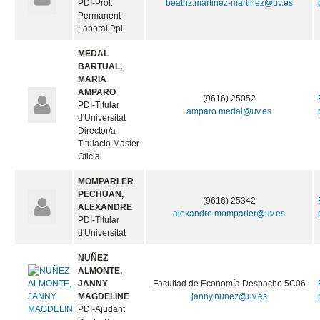
PDI-Prof.
beatriz.martinez-martinez@uv.es
Permanent
Laboral Ppl
MEDAL
BARTUAL,
MARIA
AMPARO
(9616) 25052
PDI-Titular
amparo.medal@uv.es
d'Universitat
Director/a
Titulacio Master
Oficial
MOMPARLER
PECHUAN,
(9616) 25342
ALEXANDRE
alexandre.momparler@uv.es
PDI-Titular
d'Universitat
NUÑEZ
ALMONTE,
JANNY
Facultad de Economía Despacho 5C06
MAGDELINE
janny.nunez@uv.es
PDI-Ajudant