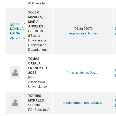
d'Universitat
SOLER
MOVILLA,
MARIA
ANGELES
(9616) 25070
PDI-Titular
angeles.soler@uv.es
d'Escola
Universitaria
Director/a de
Departament
TOMAS
CATALA,
FRANCISCO
JOSE
francisco.tomas@uv.es
PDI-
Associat/Da
Universitari/A
TORRES
MORALES,
sergio.torres-morales@uv.es
SERGIO
PDI-Substitut/A