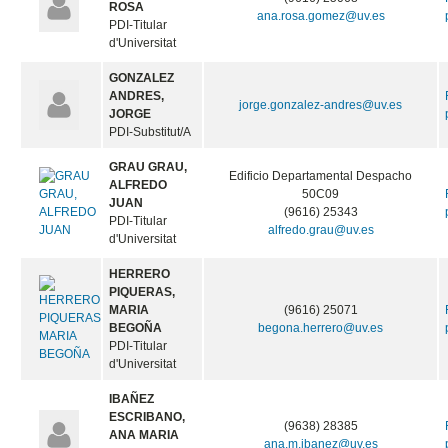
ROSA
ana.rosa.gomez@uv.es
PDI-Titular
d'Universitat
GONZALEZ
ANDRES,
jorge.gonzalez-andres@uv.es
JORGE
PDI-Substitut/A
GRAU GRAU,
Edificio Departamental Despacho
ALFREDO
50C09
JUAN
(9616) 25343
PDI-Titular
alfredo.grau@uv.es
d'Universitat
HERRERO
PIQUERAS,
MARIA
(9616) 25071
BEGOÑA
begona.herrero@uv.es
PDI-Titular
d'Universitat
IBAÑEZ
ESCRIBANO,
(9638) 28385
ANA MARIA
ana.m.ibanez@uv.es