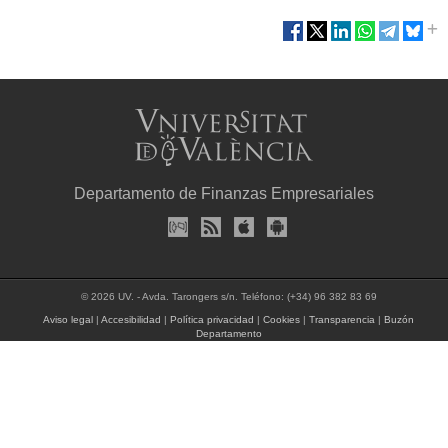
Departamento de Finanzas Empresariales
© 2026 UV. - Avda. Tarongers s/n. Teléfono: (+34) 96 382 83 69
Aviso legal
|
Accesibilidad
|
Política privacidad
|
Cookies
|
Transparencia
|
Buzón
Departamento