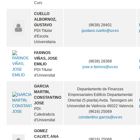
Curs
CUELLO
ALBORNOZ,
GUSTAVO
(9638) 28401
PDI-Titular
gustavo.cuello@uv.es
d'Escola
Universitaria
FARINOS
VIÑAS, JOSE
(9638) 28368
EMILIO
jose.e.farinos@uv.es
PDI-Titular
d'Universitat
GARCIA
Departamento de Finanzas
MARTIN,
Empresariales Edificio Departamental
CONSTANTINO
Oriental (5 planta) Avda. Tarongers s/n
JOSE
Universitat de València 46022 Valencia
PDI-
(9616) 25069
Catedratic/a
constantino.garcia@uv.es
d'Universitat
GOMEZ
CALVET, ANA
(9616) 25068