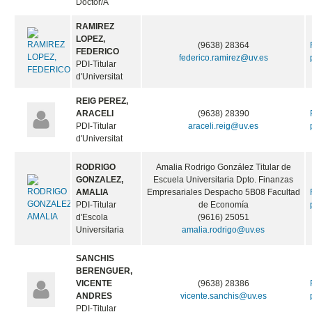
Doctor/A
RAMIREZ
LOPEZ,
(9638) 28364
FEDERICO
federico.ramirez@uv.es
PDI-Titular
d'Universitat
REIG PEREZ,
ARACELI
(9638) 28390
PDI-Titular
araceli.reig@uv.es
d'Universitat
RODRIGO
Amalia Rodrigo González Titular de
GONZALEZ,
Escuela Universitaria Dpto. Finanzas
AMALIA
Empresariales Despacho 5B08 Facultad
PDI-Titular
de Economía
d'Escola
(9616) 25051
Universitaria
amalia.rodrigo@uv.es
SANCHIS
BERENGUER,
VICENTE
(9638) 28386
ANDRES
vicente.sanchis@uv.es
PDI-Titular