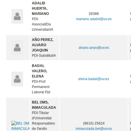
ADALID
HUERTA,
MARIANO
28388
PDI-
mariano.adalid@uv.es
Associat/Da
Universitari/A
AÑO PEREZ,
ALVARO
alvaro.anyo@uv.es
JOAQUIN
PDI-Substitut/A
BADAL
VALERO,
ELENA
elena.badal@uv.es
PDI-Prof.
Permanent
Laboral Ppl
BEL OMS,
INMACULADA
PDI-Titular
d'Universitat
Responsables
(9616) 25624
de Gestio
inmaculada.bel@uv.es