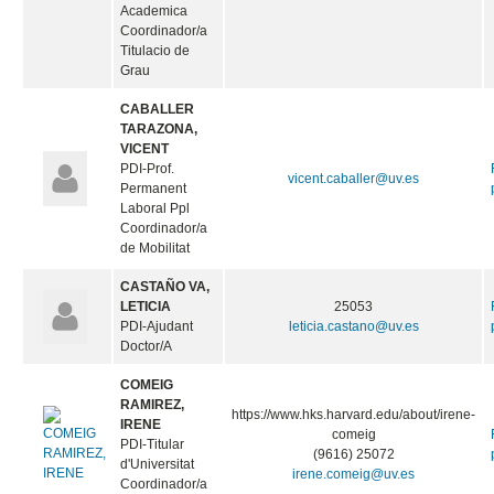
Academica
Coordinador/a
Titulacio de
Grau
CABALLER
TARAZONA,
VICENT
PDI-Prof.
vicent.caballer@uv.es
Permanent
Laboral Ppl
Coordinador/a
de Mobilitat
CASTAÑO VA,
LETICIA
25053
PDI-Ajudant
leticia.castano@uv.es
Doctor/A
COMEIG
RAMIREZ,
https://www.hks.harvard.edu/about/irene-
IRENE
comeig
PDI-Titular
(9616) 25072
d'Universitat
irene.comeig@uv.es
Coordinador/a