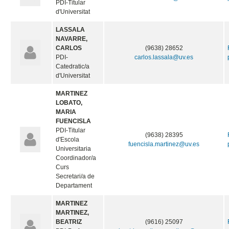
PDI-Titular
d'Universitat
LASSALA
NAVARRE,
CARLOS
(9638) 28652
PDI-
carlos.lassala@uv.es
Catedratic/a
d'Universitat
MARTINEZ
LOBATO,
MARIA
FUENCISLA
PDI-Titular
(9638) 28395
d'Escola
fuencisla.martinez@uv.es
Universitaria
Coordinador/a
Curs
Secretari/a de
Departament
MARTINEZ
MARTINEZ,
BEATRIZ
(9616) 25097