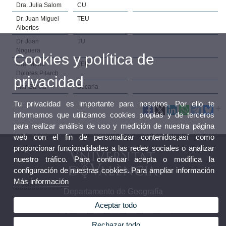
Dra. Julia Salom
CU
Dr. Juan Miguel
TEU
Albertos
Dr. Joan
TU
Noguera
Cookies y política de
Dra. Maria
TEU
Dolores Pitarch
privacidad
Mar García
Becaria
Tu privacidad es importante para nosotros. Por ello te
informamos que utilizamos cookies propias y de terceros
para realizar análisis de uso y medición de nuestra página
web con el fin de personalizar contenidos,así como
proporcionar funcionalidades a las redes sociales o analizar
nuestro tráfico. Para continuar acepta o modifica la
configuración de nuestras cookies. Para ampliar información
Más información
Departamento de Geografía
Aceptar todo
Rechazar todo