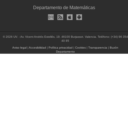
Departamento de Matemáticas
© 2026 UV. - Av. Vicent Andrés Estellés, 19. 46100 Burjassot. Valencia. Teléfono: (+34) 96 354
40 85
Aviso legal
|
Accesibilidad
|
Política privacidad
|
Cookies
|
Transparencia
|
Buzón
Departamento