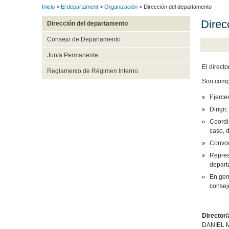
Inicio
>
El departament
>
Organización
> Dirección del departamento
Direc
Dirección del departamento
Consejo de Departamento
Junta Permanente
El direct
Reglamento de Régimen Interno
Son compe
Ejerce
Dirigir
Coordi
caso, 
Convoc
Represe
depart
En gen
consej
Director/
DANIEL 