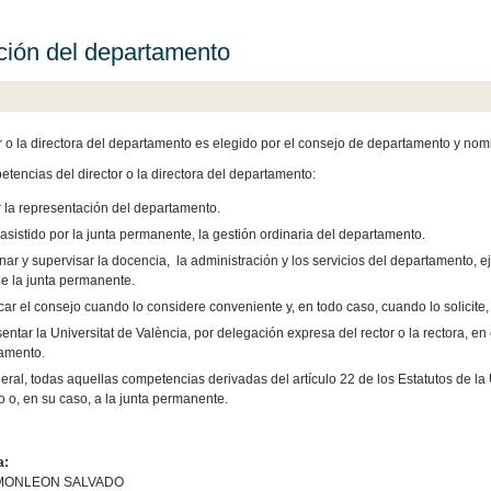
ción del departamento
or o la directora del departamento es elegido por el consejo de departamento y nombr
tencias del director o la directora del departamento:
r la representación del departamento.
, asistido por la junta permanente, la gestión ordinaria del departamento.
nar y supervisar la docencia, la administración y los servicios del departamento, 
de la junta permanente.
ar el consejo cuando lo considere conveniente y, en todo caso, cuando lo solici
ntar la Universitat de València, por delegación expresa del rector o la rectora, en 
amento.
eral, todas aquellas competencias derivadas del artículo 22 de los Estatutos de la
o o, en su caso, a la junta permanente.
a:
MONLEON SALVADO