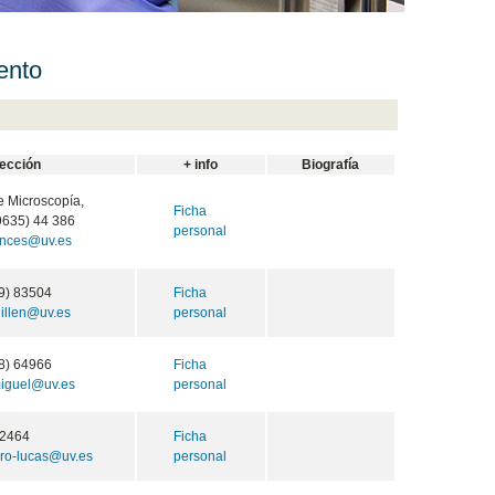
ento
rección
+ info
Biografía
e Microscopía,
Ficha
9635) 44 386
personal
rances@uv.es
9) 83504
Ficha
uillen@uv.es
personal
8) 64966
Ficha
miguel@uv.es
personal
2464
Ficha
rro-lucas@uv.es
personal