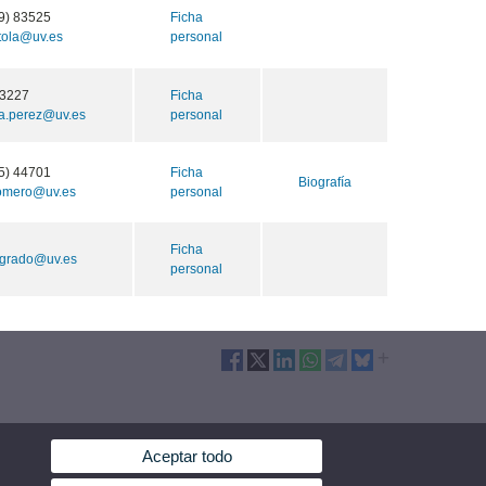
9) 83525
Ficha
rtola@uv.es
personal
3227
Ficha
a.perez@uv.es
personal
5) 44701
Ficha
Biografía
romero@uv.es
personal
Ficha
agrado@uv.es
personal
Aceptar todo