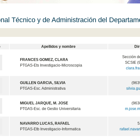
nal Técnico y de Administración del Departam
o
Apellidos y nombre
Di
Sección d
FRANCES GOMEZ, CLARA
SCSIE (
PTGAS-Ets Investigacio-Microscopia
clara.f
GUILLEN GARCIA, SILVIA
(963
PTGAS-Esc. Administrativa
silvia.g
MIGUEL JARQUE, M. JOSE
(963
PTGAS-Esc. de Gestio Universitaria
m.jose.
NAVARRO LUCAS, RAFAEL
5
PTGAS-Etb Investigacio-Informatica
rafael.nava