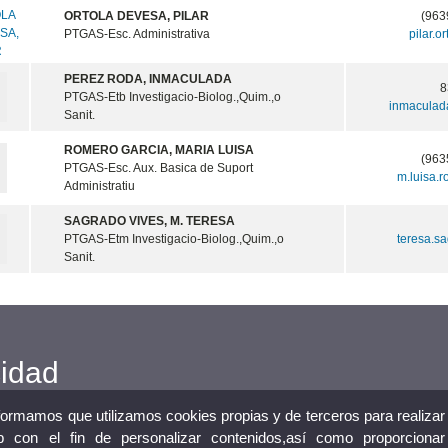
ORTOLA DEVESA, PILAR
(963
PTGAS-Esc. Administrativa
pilar.o
PEREZ RODA, INMACULADA
8
PTGAS-Etb Investigacio-Biolog.,Quim.,o
inmaculad
Sanit.
ROMERO GARCIA, MARIA LUISA
(963
PTGAS-Esc. Aux. Basica de Suport
m.luisa.
Administratiu
SAGRADO VIVES, M. TERESA
PTGAS-Etm Investigacio-Biolog.,Quim.,o
teresa.s
Sanit.
cidad
nformamos que utilizamos cookies propias y de terceros para realizar
 con el fin de personalizar contenidos,así como proporcionar