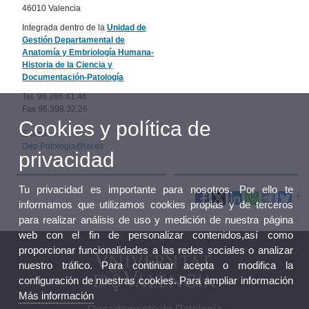
46010 Valencia
Integrada dentro de la
Unidad de
Gestión Departamental de
Anatomía y Embriología Humana-
Historia de la Ciencia y
Documentación-Patología
Tel. 96.386.41.46
Fax 96.398.32.26
Cookies y política de
E-mail:
Dep.Patologia@uv.es
privacidad
Tu privacidad es importante para nosotros. Por ello te
informamos que utilizamos cookies propias y de terceros
para realizar análisis de uso y medición de nuestra página
web con el fin de personalizar contenidos,así como
proporcionar funcionalidades a las redes sociales o analizar
nuestro tráfico. Para continuar acepta o modifica la
configuración de nuestras cookies. Para ampliar información
Más información