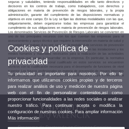
seguras y saludables, teniendo responsabilidades en ello tanto directivos y
decisores en los centros de trabajo, como trabajadores, con derechos y
obligaciones en materia de prevención de riesgos laborales, y la propia
administración, garante del cumplimiento de las disposiciones normativas y
objetivos en este campo. En la Ley se fijan las distintas modalidades con las que,
obligatoriamente, deben organizarse todas las empresas para garantizar el
cumplimiento de sus obligaciones en materia de prevención de riesgos laborales.
Los denominados Servicios de Prevención de Riesgos Laborales se convierten en
uno de los principales recursos con los que cuentan las empresas para el
asesoramiento y apoyo técnico que requiere la intervención en materia de salud y
seguridad en el trabajo. A su vez, tanto en la modalidad de servicios de prevención
Cookies y política de
propios como ajenos, estas entidades deberán contar con las instalaciones y los
medios humanos y materiales necesarios para la realización de las actividades
preventivas que vayan a desarrollar en la empresa. En particular, la normativa
privacidad
establece que entre el personal cualificado en estos servicios se encuentren
técnicos con la cualificación necesaria para el desempeño de funciones de nivel
superior. Los futuros profesionales en materia de prevención de riesgos laborales
Tu privacidad es importante para nosotros. Por ello te
requieren toda una serie de competencias básicas para cuya consecución la
informamos que utilizamos cookies propias y de terceros
mejor garantía es la formación universitaria de posgrado.
para realizar análisis de uso y medición de nuestra página
web con el fin de personalizar contenidos,así como
proporcionar funcionalidades a las redes sociales o analizar
nuestro tráfico. Para continuar acepta o modifica la
configuración de nuestras cookies. Para ampliar información
Más información
Programa de Doctorado en Ciencias Sociales