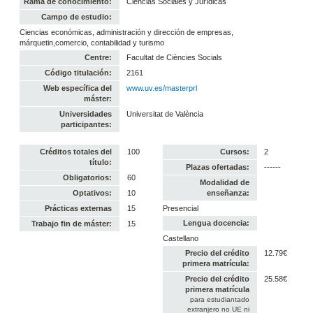
Rama de conocimiento:
Ciencias Sociales y Jurídicas
Campo de estudio:
Ciencias económicas, administración y dirección de empresas,
márquetin,comercio, contabilidad y turismo
Centre:
Facultat de Ciències Socials
Código titulación:
2161
Web específica del
www.uv.es/masterprl
máster:
Universidades
Universitat de València
participantes:
Créditos totales del
100
Cursos:
2
título:
Plazas ofertadas:
------
Obligatorios:
60
Modalidad de
Optativos:
10
enseñanza:
Prácticas externas
15
Presencial
Lengua docencia:
Trabajo fin de máster:
15
Castellano
Precio del crédito
12.79€
primera matrícula:
Precio del crédito
25.58€
primera matrícula
para estudiantado
extranjero no UE ni