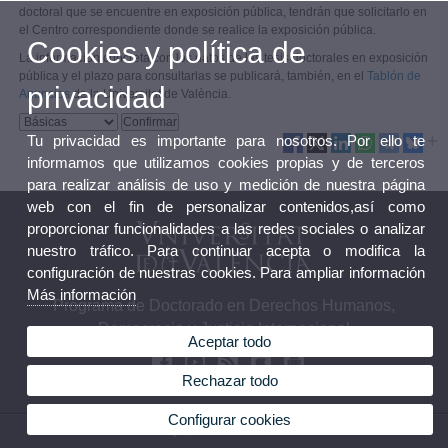
doctoral que se encuentre en exposición pública, tendrán que solicitarlo en
el Centro correspondiente donde se realice la exposición pública.
Cookies y política de
La información concreta con los datos de las tesis doctorales en exposición
pública y el plazo para consultarlas se publicará, también, en el
Tablón de
privacidad
Anuncios
de la Universitat de València.
Tu privacidad es importante para nosotros. Por ello te
informamos que utilizamos cookies propias y de terceros
para realizar análisis de uso y medición de nuestra página
web con el fin de personalizar contenidos,así como
proporcionar funcionalidades a las redes sociales o analizar
nuestro tráfico. Para continuar acepta o modifica la
configuración de nuestras cookies. Para ampliar información
Más información
Programa de Doctorado en Derechos Humanos,
Democracia y Justicia Internacional
Aceptar todo
Rechazar todo
Configurar cookies
© 2026 UV. - C/Serpis, nº29. 46022 Valencia. Tel: 961625417