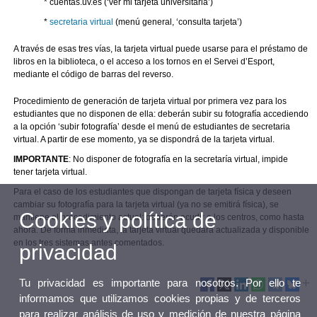
* cuentas.uv.es (‘ver mi tarjeta universitaria’)
*
secretaria virtual
(menú general, ‘consulta tarjeta’)
A través de esas tres vías, la tarjeta virtual puede usarse para el préstamo de
libros en la biblioteca, o el acceso a los tornos en el Servei d’Esport,
mediante el código de barras del reverso.
Procedimiento de generación de tarjeta virtual por primera vez para los
estudiantes que no disponen de ella: deberán subir su fotografía accediendo
a la opción ‘subir fotografía’ desde el menú de estudiantes de secretaria
virtual. A partir de ese momento, ya se dispondrá de la tarjeta virtual.
IMPORTANTE
: No disponer de fotografía en la secretaría virtual, impide
tener tarjeta virtual.
Para el caso de los estudiantes que dispongan de tarjeta física y deseen
cambiar su fotografía para la tarjeta virtual (ya no se emitirá física), se
Cookies y política de
mantiene el procedimiento actual: deberán acudir a los centros, como hasta
ahora. De forma inmediata, la tarjeta virtual quedará actualizada y disponible
en los tres sistemas antes comentados.
privacidad
Tu privacidad es importante para nosotros. Por ello te
informamos que utilizamos cookies propias y de terceros
para realizar análisis de uso y medición de nuestra página