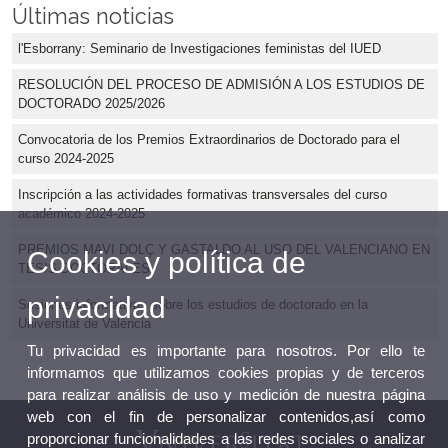
Últimas noticias
l'Esborrany: Seminario de Investigaciones feministas del IUED
RESOLUCIÓN DEL PROCESO DE ADMISIÓN A LOS ESTUDIOS DE
DOCTORADO 2025/2026
Convocatoria de los Premios Extraordinarios de Doctorado para el
curso 2024-2025
Inscripción a las actividades formativas transversales del curso
académico 2024-2025
PREMIOS MAVI DOLÇ Y GASTALDO AL USO DEL VALENCIANO EN
Cookies y política de
TESIS DOCTORALES
privacidad
Sesiones informativas sobre los estudios de doctorado en la
Universitat de València
Tu privacidad es importante para nosotros. Por ello te
informamos que utilizamos cookies propias y de terceros
para realizar análisis de uso y medición de nuestra página
web con el fin de personalizar contenidos,así como
proporcionar funcionalidades a las redes sociales o analizar