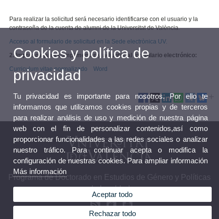
Para realizar la solicitud será necesario identificarse con el usuario y la
contraseña de la cuenta de alumni de la Universitat de València.
Acceso al formulario de solicitud en la Sede electrònica UV.
Cookies y política de
2. Impresos para cumplimentar y adjuntar al formulario electrónico:
Curriculum vitae normalizado
Word
privacidad
Tu privacidad es importante para nosotros. Por ello te
informamos que utilizamos cookies propias y de terceros
para realizar análisis de uso y medición de nuestra página
web con el fin de personalizar contenidos,así como
proporcionar funcionalidades a las redes sociales o analizar
nuestro tráfico. Para continuar acepta o modifica la
configuración de nuestras cookies. Para ampliar información
Más información
Programa de Doctorado en Estudios de Género y Políticas
de Igualdad
Aceptar todo
Rechazar todo