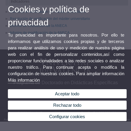
Indicadores
Cookies y política de
Memoria de verificación del máster universitario
Resolución de verificación del máster universitario
privacidad
Informe de evaluación de la ANECA
Informe de modificación de la ANECA.
Tu privacidad es importante para nosotros. Por ello te
informamos que utilizamos cookies propias y de terceros
para realizar análisis de uso y medición de nuestra página
web con el fin de personalizar contenidos,así como
proporcionar funcionalidades a las redes sociales o analizar
nuestro tráfico. Para continuar acepta o modifica la
configuración de nuestras cookies. Para ampliar información
Más información
Programa de Doctorado en Didácticas Específicas
Aceptar todo
Rechazar todo
© 2026 UV. - Av. Tarongers 4. 46022 Valencia, España. Tel. 963 864 481
Configurar cookies
Aviso legal
|
Accesibilidad
|
Política privacidad
|
Cookies
|
Transparencia
|
Buzón de Contacto