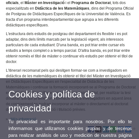
oficials
, el
Màster en Investigació
i el
Programa de Doctorat
, tots dos
especialitzats en
Didàctica de les Matemàtiques
, dins del Programa Oficial
de Postgrau de Didàctiques Específiques de la Universitat de València. Es
tracta d'un programa interdepartamental que agrupa a les diferents
didàctiques específiques.
L'estructura dels estudis de postgrau del departament és flexible i es pot
adaptar, dins dels límits marcats per la legislació vigent, als interessos
particulars de cada estudiant: D'una banda, es pot triar entre cursar els
estudis a temps complet o a temps parcial. D'altra banda, es pot triar entre
obtenir només el títol de màster o continuar els estudis per obtenir el títol de
doctor.
L'itinerari recomanat pels qui desitgen formar-se com a investigadors en
didàctica de les matemàtiques és obtenir el títol del Màster en Investigació
en Didàctiques Específiques en l'especialitat de Didàctica de les
Matemàtiques i continuar la formació incorporant-se al Programa de Doctorat
Cookies y política de
en Didàctiques Específiques en la mateixa especialitat, per realitzar la tesi
doctoral. Els qui ja tenen una formació com a investigadors en aquest àrea
de coneixement es podran incorporar al màster o directament al doctorat
privacidad
depenent de la seva formació i titulació prèvies.
Més informació
Tu privacidad es importante para nosotros. Por ello te
informamos que utilizamos cookies propias y de terceros
para realizar análisis de uso y medición de nuestra página