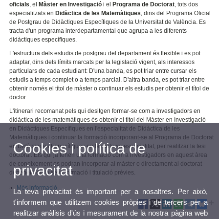
oficials
, el
Màster en Investigació
i el
Programa de Doctorat
, tots dos
especialitzats en
Didàctica de les Matemàtiques
, dins del Programa Oficial
de Postgrau de Didàctiques Específiques de la Universitat de València. Es
tracta d'un programa interdepartamental que agrupa a les diferents
didàctiques específiques.
L'estructura dels estudis de postgrau del departament és flexible i es pot
adaptar, dins dels límits marcats per la legislació vigent, als interessos
particulars de cada estudiant: D'una banda, es pot triar entre cursar els
estudis a temps complet o a temps parcial. D'altra banda, es pot triar entre
obtenir només el títol de màster o continuar els estudis per obtenir el títol de
doctor.
L'itinerari recomanat pels qui desitgen formar-se com a investigadors en
didàctica de les matemàtiques és obtenir el títol del Màster en Investigació
en Didàctiques Específiques en l'especialitat de Didàctica de les
Matemàtiques i continuar la formació incorporant-se al Programa de Doctorat
Cookies i política de
en Didàctiques Específiques en la mateixa especialitat, per realitzar la tesi
doctoral. Els qui ja tenen una formació com a investigadors en aquest àrea
de coneixement es podran incorporar al màster o directament al doctorat
privacitat
depenent de la seva formació i titulació prèvies.
Més informació
La teva privacitat és important per a nosaltres. Per això,
t'informem que utilitzem cookies pròpies i de tercers per a
realitzar anàlisis d'ús i mesurament de la nostra pàgina web