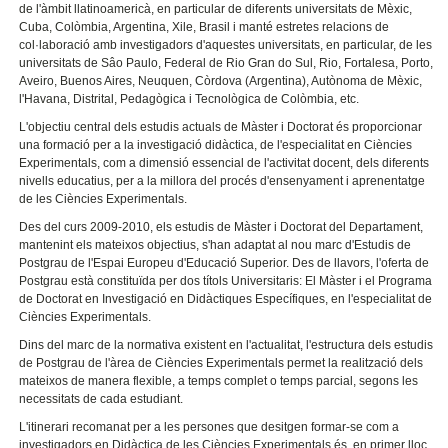
de l'àmbit llatinoamericà, en particular de diferents universitats de Mèxic,
Cuba, Colòmbia, Argentina, Xile, Brasil i manté estretes relacions de
col·laboració amb investigadors d'aquestes universitats, en particular, de les
universitats de Sâo Paulo, Federal de Rio Gran do Sul, Rio, Fortalesa, Porto,
Aveiro, Buenos Aires, Neuquen, Còrdova (Argentina), Autònoma de Mèxic,
l'Havana, Distrital, Pedagògica i Tecnològica de Colòmbia, etc.
L'objectiu central dels estudis actuals de Màster i Doctorat és proporcionar
una formació per a la investigació didàctica, de l'especialitat en Ciències
Experimentals, com a dimensió essencial de l'activitat docent, dels diferents
nivells educatius, per a la millora del procés d'ensenyament i aprenentatge
de les Ciències Experimentals.
Des del curs 2009-2010, els estudis de Màster i Doctorat del Departament,
mantenint els mateixos objectius, s'han adaptat al nou marc d'Estudis de
Postgrau de l'Espai Europeu d'Educació Superior. Des de llavors, l'oferta de
Postgrau està constituïda per dos títols Universitaris: El Màster i el Programa
de Doctorat en Investigació en Didàctiques Específiques, en l'especialitat de
Ciències Experimentals.
Dins del marc de la normativa existent en l'actualitat, l'estructura dels estudis
de Postgrau de l'àrea de Ciències Experimentals permet la realització dels
mateixos de manera flexible, a temps complet o temps parcial, segons les
necessitats de cada estudiant.
L'itinerari recomanat per a les persones que desitgen formar-se com a
investigadors en Didàctica de les Ciències Experimentals és, en primer lloc,