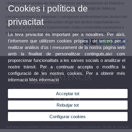
i doctores especialistes de l'àrea i membres del Departament de Didàctica
Cookies i política de
de les Ciències Experimentals i Socials de la Universitat de València.
Les tesis doctorals es dirigeixen i codirigeixen preferentment per doctors del
privacitat
Departament implicat. També poden dirigir tesi doctors especialistes en
Didàctica de les Ciències Experimentals d'altres universitats espanyoles o
estrangeres que compleixen els requisits fixats en la normativa vigent.
La teva privacitat és important per a nosaltres. Per això,
t'informem que utilitzem cookies pròpies i de tercers per a
realitzar anàlisis d'ús i mesurament de la nostra pàgina web
amb la finalitat de personalitzar continguts,així com
proporcionar funcionalitats a les xarxes socials o analitzar el
nostre trànsit. Per a continuar accepta o modifica la
configuració de les nostres cookies. Per a obtenir més
informació
Més informació
Programa de Doctorat en Didàctiques Específiques
Acceptar tot
Rebutjar tot
Configurar cookies
© 2026 UV. - Av. Tarongers 4. 46022 València, Espanya. Telèfon: 963 864 481
Avís legal
|
Accessibilitat
|
Política privacitat
|
Cookies
|
Transparència
|
Bústia de contacte