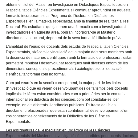
obtenir el títol del Màster en Investigació en Didàctiques Específiques, en
l'especialitat de Ciències Experimentals i continuar aprofundint en aquesta
formació incorporant-se al Programa de Doctorat en Didàctiques
Específiques, en la mateixa especialitat, amb la finalitat de realitzar la Tesi
Doctoral. Els estudiants que ja tenen una formació com a investigadors i
investigadores en aquesta àrea, podran incorporar-se al Màster o
directament al doctorat, depenent de la seva formació i titulació prèvia.
L'amplitud de l'equip de docents dels estudis de l'especialitat en Ciències
Experimentals, així com la vinculació de la majoria dels seus membres amb
la docència de matèries científiques i amb la formació del professorat, estan
permetent impulsar i desenvolupar recerques molt diverses entorn de les
dimensions conceptuals, procedimentals i axiològiques de l'educació
científica, tant formal com no formal.
Com pot veure's en la secció corresponent, la major part de les línies
d'investigació que es venen desenvolupant des de fa temps pels docents
implicats de l'àrea estan considerades com a prioritàries per la comunitat
internacional en didàctica de les ciències, com pot constatar-se, per
exemple, en els diferents Handbooks publicats. Es tracta de línies
directament relacionades, que estan contribuint al desenvolupament d'un
cos coherent de coneixements de la Didàctica de les Ciències
Experimentals.
Les assignatures de l'especialitat en Didàctica de les Ciències
Experimentals del Màster en Investigació són impartides per docents doctors