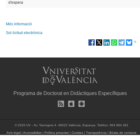
d'espera
Més informació
Sol·licitud electrònica
Programa de Doctorat en Didàctiques Específiques
© 2026 UV. - Av. Tarongers 4. 46022 València, Espanya. Telèfon: 963 864 481
Avís legal
|
Accessibilitat
|
Política privacitat
|
Cookies
|
Transparència
|
Bústia de contacte