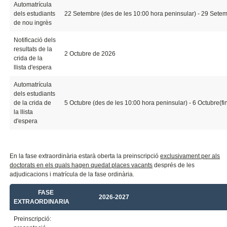
Automatrícula
dels estudiants
22 Setembre (des de les 10:00 hora peninsular) - 29 Setem
de nou ingrès
Notificació dels
resultats de la
2 Octubre de 2026
crida de la
llista d'espera
Automatrícula
dels estudiants
de la crida de
5 Octubre (des de les 10:00 hora peninsular) - 6 Octubre(f
la llista
d'espera
En la fase extraordinària estarà oberta la preinscripció
exclusivament per als
doctorats en els quals hagen quedat places vacants
després de les
adjudicacions i matrícula de la fase ordinària.
FASE
2026-2027
EXTRAORDINARIA
Preinscripció: