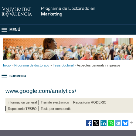
MENÚ
Inicio
>
Programa de doctorado
>
Tesis doctoral
> Aspectes generals i impresos
SUBMENU
www.google.com/analytics/
Información general
Trámite electrónico
Repositorio RODERIC
Repositorio TESEO
Tesis por compendio