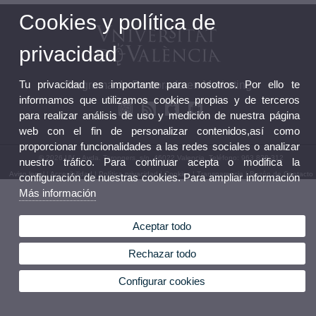
Cookies y política de
privacidad
Tu privacidad es importante para nosotros. Por ello te
Programa de Doctorado en Marketing
informamos que utilizamos cookies propias y de terceros
para realizar análisis de uso y medición de nuestra página
web con el fin de personalizar contenidos,así como
proporcionar funcionalidades a las redes sociales o analizar
© 2026 UV. - Avda. Tarongers, s/n. 46022 Valencia. Teléfono: 963 828 312
nuestro tráfico. Para continuar acepta o modifica la
Aviso legal
|
Accesibilidad
|
Política privacidad
|
Cookies
|
Transparencia
|
Buzón de Contacto
configuración de nuestras cookies. Para ampliar información
Más información
Aceptar todo
Rechazar todo
Configurar cookies