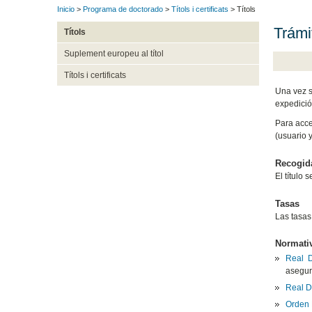
Inicio
>
Programa de doctorado
>
Títols i certificats
> Títols
Trámit
Títols
Suplement europeu al títol
Títols i certificats
Una vez s
expedició
Para acce
(usuario 
Recogida
El título 
Tasas
Las tasas
Normativ
Real 
asegur
Real D
Orden 