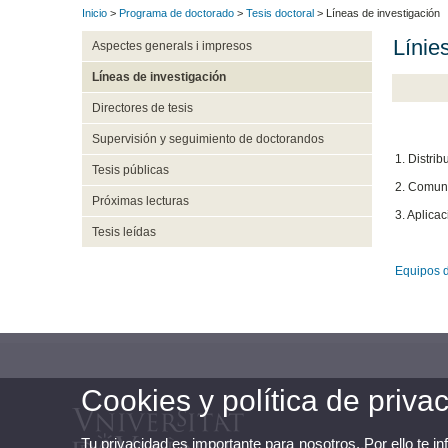
Inicio
>
Programa de doctorado
>
Tesis doctoral
> Líneas de investigación
Línies
Aspectes generals i impresos
Líneas de investigación
Directores de tesis
Supervisión y seguimiento de doctorandos
1. Distrib
Tesis públicas
2. Comun
Próximas lecturas
3. Aplica
Tesis leídas
Equipos d
Cookies y política de priva
Tu privacidad es importante para nosotros. Por ello te i