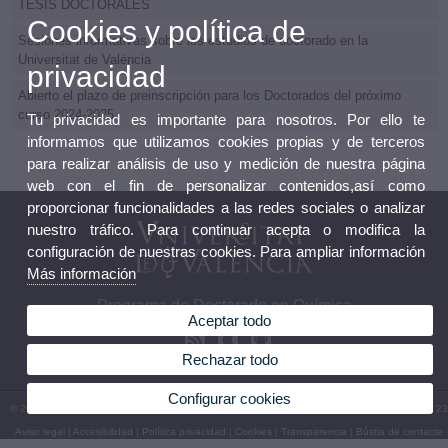
TESIS DOCTORALES
Cookies y política de
Sesiones informativas sobre los estudios de doctorado en la
Universitat de València
privacidad
Abierto el plazo de preinscripción para los Doctorados del próximo
curso 2024-2025
Tu privacidad es importante para nosotros. Por ello te
informamos que utilizamos cookies propias y de terceros
para realizar análisis de uso y medición de nuestra página
web con el fin de personalizar contenidos,así como
proporcionar funcionalidades a las redes sociales o analizar
nuestro tráfico. Para continuar acepta o modifica la
configuración de nuestras cookies. Para ampliar información
Más información
Programa de Doctorado en Química
Aceptar todo
Rechazar todo
Configurar cookies
© 2026 UV. - Av. Vicent Andrés Estellés, 19. 46100 Burjassot. España. Tel. (+34) 96 354 43 23
Aviso legal
|
Accesibilidad
|
Política privacidad
|
Cookies
|
Transparencia
|
Bústia de contacte