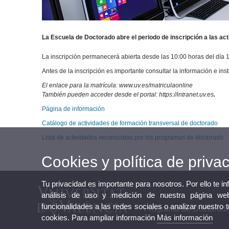
La Escuela de Doctorado abre el periodo de inscripción a las a
La inscripción permanecerá abierta desde las 10:00 horas del día 
Antes de la inscripción es importante consultar la información e in
El enlace para la matrícula: www.uv.es/matriculaonline
También pueden acceder desde el portal: https://intranet.uv.es
.
Página de información
Catálogo de actividades de formación transversal de doctorado
Lista de actividades reconocidas por los programas de doctorado
Cookies y política de priva
Tu privacidad es importante para nosotros. Por ello te i
análisis de uso y medición de nuestra página web
funcionalidades a las redes sociales o analizar nuestro 
Programa de Doctorad
cookies. Para ampliar información
Más información