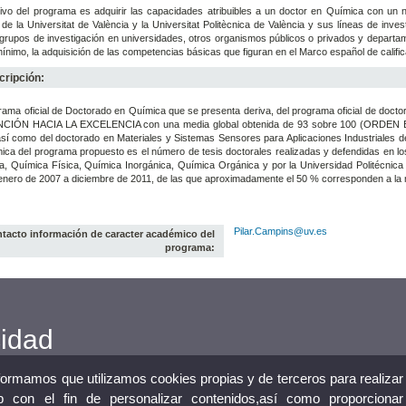
tivo del programa es adquirir las capacidades atribuibles a un doctor en Química con un n
de la Universitat de València y la Universitat Politècnica de València y sus líneas de inve
 grupos de investigación en universidades, otros organismos públicos o privados y depar
nimo, la adquisición de las competencias básicas que figuran en el Marco español de califi
ripción:
rama oficial de Doctorado en Química que se presenta deriva, del programa oficial de docto
CIÓN HACIA LA EXCELENCIA con una media global obtenida de 93 sobre 100 (ORDEN EDU
sí como del doctorado en Materiales y Sistemas Sensores para Aplicaciones Industriales de 
ca del programa propuesto es el número de tesis doctorales realizadas y defendidas en los
ca, Química Física, Química Inorgánica, Química Orgánica y por la Universidad Politécni
enero de 2007 a diciembre de 2011, de las que aproximadamente el 50 % corresponden a la
Pilar.Campins@uv.es
tacto información de caracter académico del
programa:
cidad
nformamos que utilizamos cookies propias y de terceros para realizar
 con el fin de personalizar contenidos,así como proporcionar