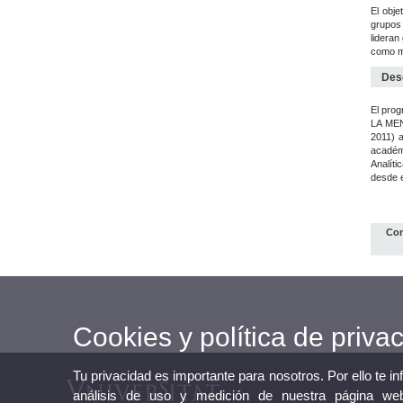
El obje
grupos 
lideran
como mí
Desc
El prog
LA MEN
2011) a
académi
Analíti
desde 
Con
Cookies y política de priva
Tu privacidad es importante para nosotros. Por ello te i
análisis de uso y medición de nuestra página web