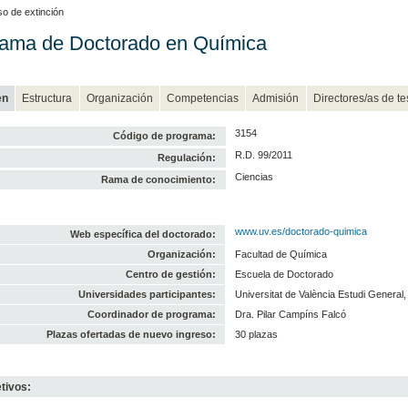
o de extinción
ama de Doctorado en Química
en
Estructura
Organización
Competencias
Admisión
Directores/as de te
3154
Código de programa:
R.D. 99/2011
Regulación:
Ciencias
Rama de conocimiento:
www.uv.es/doctorado-quimica
Web específica del doctorado:
Organización:
Facultad de Química
Centro de gestión:
Escuela de Doctorado
Universidades participantes:
Universitat de València Estudi General,
Coordinador de programa:
Dra. Pilar Campíns Falcó
Plazas ofertadas de nuevo ingreso:
30 plazas
tivos: