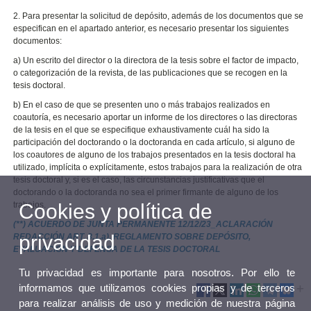
2. Para presentar la solicitud de depósito, además de los documentos que se
especifican en el apartado anterior, es necesario presentar los siguientes
documentos:
a) Un escrito del director o la directora de la tesis sobre el factor de impacto,
o categorización de la revista, de las publicaciones que se recogen en la
tesis doctoral.
b) En el caso de que se presenten uno o más trabajos realizados en
coautoría, es necesario aportar un informe de los directores o las directoras
de la tesis en el que se especifique exhaustivamente cuál ha sido la
participación del doctorando o la doctoranda en cada artículo, si alguno de
los coautores de alguno de los trabajos presentados en la tesis doctoral ha
utilizado, implícita o explícitamente, estos trabajos para la realización de otra
tesis doctoral y, si es el caso, las circunstancias justificativas que el
doctorando o la doctoranda no sea el primer firmante de alguno de los
Cookies y política de
trabajos.
(**) ACUERDO DE JUNTA PERMANENTE 12/12/23_ACLARACIÓN
privacidad
REDACCIÓN ART. 8.1.a), REGLAMENTO SOBRE DEPÓSITO,
EVALUACIÓN Y DEFENSA DE LA TESIS DOCTORAL
Tu privacidad es importante para nosotros. Por ello te
informamos que utilizamos cookies propias y de terceros
para realizar análisis de uso y medición de nuestra página