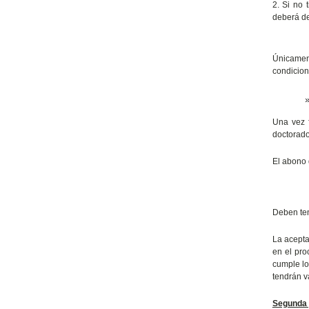
2. Si no 
deberá de
Únicamen
condicion
Una vez f
doctorado
El abono 
Deben ten
La acepta
en el pro
cumple lo
tendrán v
Segunda 