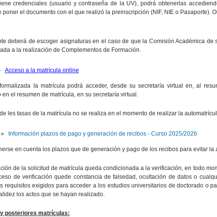
tiene credenciales (usuario y contraseña de la UV), podrá obtenerlas accedien
 poner el documento con el que realizó la preinscripción (NIF, NIE o Pasaporte). Ob
te deberá de escoger asignaturas en el caso de que la Comisión Académica de
ada a la realización de Complementos de Formación.
Acceso a la matrícula online
ormalizada la matrícula podrá acceder, desde su secretaría virtual en, al res
 en el resumen de matrícula, en su secretaría virtual.
de les tasas de la matrícula no se realiza en el momento de realizar la automatrícul
Información plazos de pago y generación de recibos - Curso 2025/2026
erse en cuenta los plazos que de generación y pago de los recibos para evitar la 
ción de la solicitud de matrícula queda condicionada a la verificación, en todo m
ceso de verificación quede constancia de falsedad, ocultación de datos o cualqu
s requisitos exigidos para acceder a los estudios universitarios de doctorado o par
alidez los actos que se hayan realizado.
y posteriores matrículas: