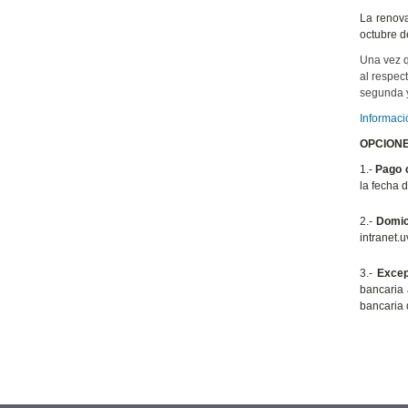
La renova
octubre d
Una vez q
al respec
segunda y
Informaci
OPCIONE
1.-
Pago c
la fecha 
2.-
Domic
intranet.
3.-
Excepc
bancaria 
bancaria 