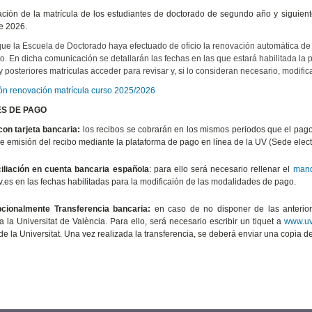
ción de la matrícula de los estudiantes de doctorado de segundo año y siguiente
e 2026.
ue la Escuela de Doctorado haya efectuado de oficio la renovación automática de la
to. En dicha comunicación se detallarán las fechas en las que estará habilitada la 
 posteriores matrículas acceder para revisar y, si lo consideran necesario, modifi
ón renovación matrícula curso 2025/2026
S DE PAGO
on tarjeta bancaria:
los recibos se cobrarán en los mismos periodos que el pago 
de emisión del recibo mediante la plataforma de pago en línea de la UV (Sede elect
iliación en cuenta bancaria española
:
para ello será necesario rellenar el
mand
uv.es en las fechas habilitadas para la modificaión de las modalidades de pago.
ionalmente Transferencia bancaria:
en caso de no disponer de las anteriore
a la Universitat de València. Para ello, será necesario escribir un tiquet a
www.uv.
de la Universitat. Una vez realizada la transferencia, se deberá enviar una copia d