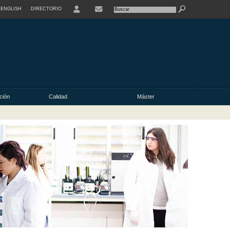
ENGLISH
DIRECTORIO
USER
ación
Calidad
Máster