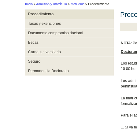
Inicio
>
Admisión y matrícula
>
Matrícula
> Procedimiento
Proce
Procedimiento
Tasas y exenciones
Documento compromiso doctoral
Becas
NOTA
: P
Doctoran
Carnet universitario
Seguro
Los estud
10:00 hor
Permanencia Doctorado
Los admit
peninsula
La matríc
formalizar
Para el ac
1. Si ya 