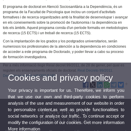
El programa de doctorat en Atenció Sociosanitària a la Dependència, és un
programa de la Facultat de Psicologia que inclou un conjunt d'activitats
formatives i de recerca organitzades amb la finalitat de desenvolupar i avançar
en els coneixements sobre la promoció de l'autonomia i la dependència en
tots els àmbits. Aquest programa consta d'un període formatiu en metodologies
de recerca (15 ECTS) i un treball de recerca (15 ECTS).
Con la implantación de los grados y los postgrados universitarios, serán
numerosos los profesionales de la atención a la dependencia en condiciones
de acceder a este programa de Doctorado, y poder llevar a cabo su proceso
de formación investigadora.
Per a més informació llegir Reial decret 99/2011, de 28 de gener, pel qual es
regulen els ensenyaments oficials de doctorat.
Real Decreto 99/2011.
Cookies and privacy policy
Descarrega versió pdf (306.8 kB)
Your privacy is important for us. Therefore, we inform you
that we use our own and third-party cookies to perform
analysis of the use and measurement of our website in order
to personalize content,as well as provide functionalities to
social networks or analyze our traffic. To continue accept or
modify the configuration of our cookies. Get more information
More information