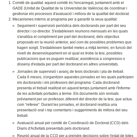
Comitè de qualitat: aquest comitè és l'encarregat, juntament amb el
GADE (Unitat de Qualitat de la Universitat de València) de coordinar i
gestionar els processos d'avaluació i millora de la qualitat del doctorat.
Mecanismes interns al programa per a garantir la seua qualitat:
Seguiment i supervisió periòdica dels doctorands per part del seu
director i co-director. S'estableixen reunions mensuals en les quals
s'analitza el compliment per part del doctorand, dels objectius
proposats en la reunió anterior, així com de possibles problemes que
hagen sorgit. S'estableixen també metes a mitjà termini, en funció del
nivell de desenvolupament en el qual es trobe la tesi, possibles
publicacions que es puguen realitzar, assistència a congressos o
disseny d'estada per part del doctorand en altres universitats.
Jornades de supervisió i avanç de tesis doctorals i pla de treball.
Cada 6 mesos, s'organitzen aquestes jornades en les quals participen
els doctorands i els professors del programa. Cada doctorand
presenta el treball realitzat en aquest temps juntament amb l'Informe
de les activitats portades a terme. Els documents són revisats
prèviament per un professor, diferent del director de la tesi, que actua
com “referee”. Durant les jornades, el doctorand realitza una
presentació oral i rep comentaris i suggeriments de millora del seu
treball.
Avaluació anual pel comitè de Coordinació de Doctorat (CCD) dels
Diaris d'Activitats presentats pels doctorand.
Reunió anual de la CCD per a prendre decisions sobre l'estat de totes