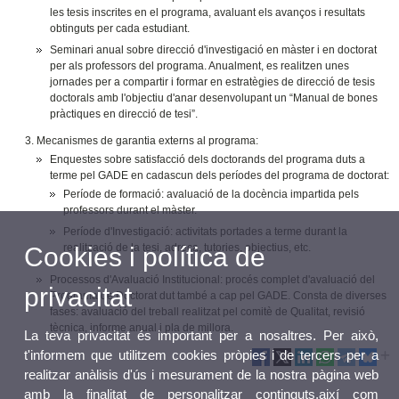
les tesis inscrites en el programa, avaluant els avanços i resultats
obtinguts per cada estudiant.
Seminari anual sobre direcció d'investigació en màster i en doctorat
per als professors del programa. Anualment, es realitzen unes
jornades per a compartir i formar en estratègies de direcció de tesis
doctorals amb l'objectiu d'anar desenvolupant un “Manual de bones
pràctiques en direcció de tesi”.
Mecanismes de garantia externs al programa:
Enquestes sobre satisfacció dels doctorands del programa duts a
terme pel GADE en cadascun dels períodes del programa de doctorat:
Període de formació: avaluació de la docència impartida pels
professors durant el màster.
Període d'Investigació: activitats portades a terme durant la
realització de la tesi, adreça, tutories, objectius, etc.
Cookies i política de
Processos d'Avaluació Institucional: procés complet d'avaluació del
privacitat
Programa de Doctorat dut també a cap pel GADE. Consta de diverses
fases: avaluació del treball realitzat pel comitè de Qualitat, revisió
tècnica, informe anual i pla de millora.
La teva privacitat és important per a nosaltres. Per això,
t'informem que utilitzem cookies pròpies i de tercers per a
realitzar anàlisis d'ús i mesurament de la nostra pàgina web
amb la finalitat de personalitzar continguts,així com