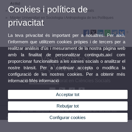
Actiu)
Cookies i política de
Màster Universitari en Prevenció de Riscos Laborals
Màster Universitari en Sociologia i Antropologia de les Polítiques
privacitat
Públiques
(No Actiu)
La teva privacitat és important per a nosaltres. Per això,
t'informem que utilitzem cookies pròpies i de tercers per a
realitzar anàlisis d'ús i mesurament de la nostra pàgina web
amb la finalitat de personalitzar continguts,així com
proporcionar funcionalitats a les xarxes socials o analitzar el
nostre trànsit. Per a continuar accepta o modifica la
configuració de les nostres cookies. Per a obtenir més
informació
Més informació
Programa de Doctorat en Ciències Socials
Acceptar tot
Rebutjar tot
© 2026 UV. - Avinguda Tarongers, 4b. 46021 València.Tel.: 963 828 500
Configurar cookies
Avís legal
|
Accessibilitat
|
Política privacitat
|
Cookies
|
Transparència
|
Bústia de contacte