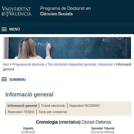
MENÚ
Inici
>
Programa de doctorat
>
Tesi doctoral
>
Aspectes generals i impresos
> Informació
general
SUBMENU
Informació general
Informació general
Tràmit electrònic
Repositori RODERIC
Repositori TESEO
Tesis per compendi