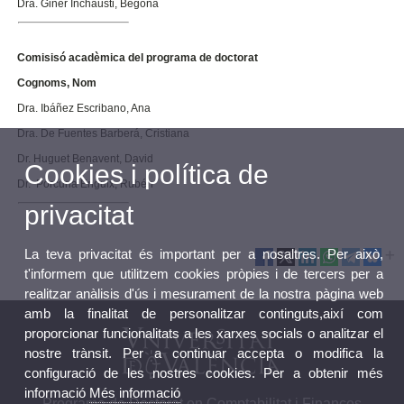
Dra. Giner Inchausti, Begoña
Comisisó acadèmica del programa de doctorat
Cognoms, Nom
Dra. Ibáñez Escribano, Ana
Dra. De Fuentes Barberá, Cristiana
Dr. Huguet Benavent, David
Cookies i política de
Dr. Porcuna Enguix, Rubén
privacitat
La teva privacitat és important per a nosaltres. Per això,
t'informem que utilitzem cookies pròpies i de tercers per a
realitzar anàlisis d'ús i mesurament de la nostra pàgina web
amb la finalitat de personalitzar continguts,així com
proporcionar funcionalitats a les xarxes socials o analitzar el
nostre trànsit. Per a continuar accepta o modifica la
configuració de les nostres cookies. Per a obtenir més
informació
Més informació
Programa de Doctorat en Comptabilitat i Finances