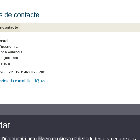
 de contacte
e contacte
ostal:
d'Economia
at de València
ongers, s/n
lència
: 961 625 190/ 963 828 280
octorado.contabilidad@uv.es
tat
n Comptabilitat i Finances Corporatives
, t'informem que utilitzem cookies pròpies i de tercers per a realitzar