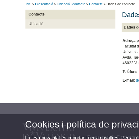
Inici
>
Presentació
>
Ubicació i contacte
>
Contacte
> Dades de contacte
Dades
Contacte
Ubicació
Dades d
Adreça p
Facultat 
Universit
Avda. Tar
46022 Va
Telèfons
E-mail:
d
Cookies i política de privaci
Programa de Doctorat e
La teva privacitat és important per a nosaltres. Per això