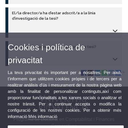
El/la director/a ha d’estar adscrit/a a la línia
d’investigació de la tesi?
Cookies i política de
Quan s’ha d’assignar el/la director/a de tesi?
privacitat
La teva privacitat és important per a nosaltres. Per això,
t'informem que utilitzem cookies pròpies i de tercers per a
realitzar anàlisis d'ús i mesurament de la nostra pàgina web
amb la finalitat de personalitzar continguts,així com
proporcionar funcionalitats a les xarxes socials o analitzar el
nostre trànsit. Per a continuar accepta o modifica la
configuració de les nostres cookies. Per a obtenir més
informació
Més informació
Programa de Doctorat en Comptabilitat i Finances
Corporatives