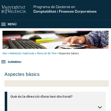
MENÚ
Inici
>
Admissió i matrícula
>
Direcció de Tesi
> Aspectes bàsics
SUBMENU
Aspectes bàsics
Què és la direcció d’una tesi doctoral?