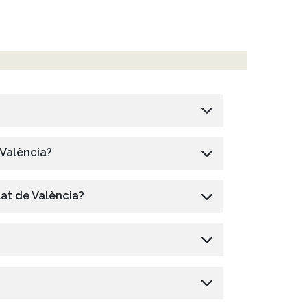
 València?
tat de València?