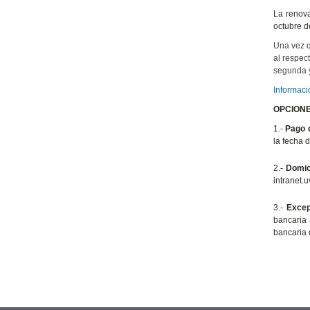
La renova
octubre d
Una vez q
al respec
segunda y
Informaci
OPCIONE
1.-
Pago c
la fecha 
2.-
Domic
intranet.
3.-
Excepc
bancaria 
bancaria 