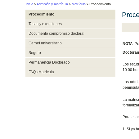
Inicio
>
Admisión y matrícula
>
Matrícula
> Procedimiento
Proce
Procedimiento
Tasas y exenciones
Documento compromiso doctoral
Carnet universitario
NOTA
: P
Doctoran
Seguro
Permanencia Doctorado
Los estud
10:00 hor
FAQs Matrícula
Los admit
peninsula
La matríc
formalizar
Para el ac
1. Si ya 