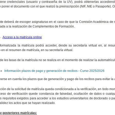
tiene credenciales (usuario y contraseña de la UV), podrá obtenerlas accedien
 poner el documento con el que realizó la preinscripción (NIF, NIE o Pasaporte). Ob
te deberá de escoger asignaturas en el caso de que la Comisión Académica de
ada a la realización de Complementos de Formación.
Acceso a la matrícula online
ormalizada la matrícula podrá acceder, desde su secretaría virtual en, al res
 en el resumen de matrícula, en su secretaría virtual.
de les tasas de la matrícula no se realiza en el momento de realizar la automatrícul
Información plazos de pago y generación de recibos - Curso 2025/2026
erse en cuenta los plazos que de generación y pago de los recibos para evitar la 
ción de la solicitud de matrícula queda condicionada a la verificación, en todo m
ceso de verificación quede constancia de falsedad, ocultación de datos o cualqu
s requisitos exigidos para acceder a los estudios universitarios de doctorado o par
alidez los actos que se hayan realizado.
y posteriores matrículas: