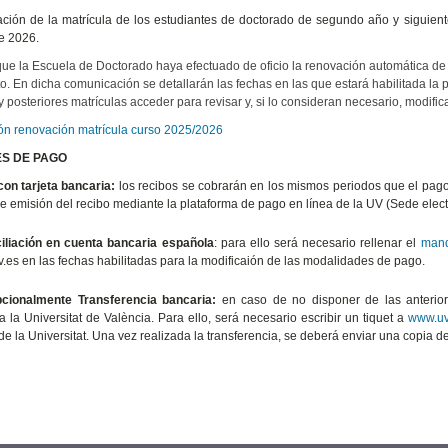
ción de la matrícula de los estudiantes de doctorado de segundo año y siguiente
e 2026.
ue la Escuela de Doctorado haya efectuado de oficio la renovación automática de la
to. En dicha comunicación se detallarán las fechas en las que estará habilitada la 
 posteriores matrículas acceder para revisar y, si lo consideran necesario, modifi
ón renovación matrícula curso 2025/2026
S DE PAGO
on tarjeta bancaria:
los recibos se cobrarán en los mismos periodos que el pago 
de emisión del recibo mediante la plataforma de pago en línea de la UV (Sede elect
iliación en cuenta bancaria española
:
para ello será necesario rellenar el
mand
uv.es en las fechas habilitadas para la modificaión de las modalidades de pago.
ionalmente Transferencia bancaria:
en caso de no disponer de las anteriore
a la Universitat de València. Para ello, será necesario escribir un tiquet a
www.uv.
de la Universitat. Una vez realizada la transferencia, se deberá enviar una copia d