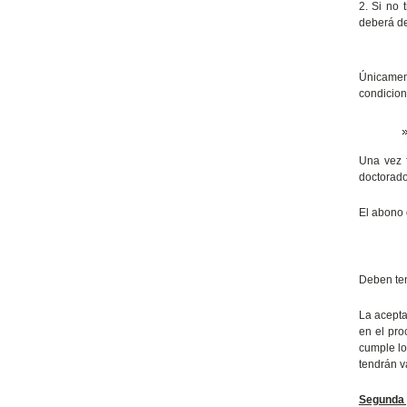
2. Si no 
deberá de
Únicamen
condicion
Una vez f
doctorado
El abono 
Deben ten
La acepta
en el pro
cumple lo
tendrán v
Segunda 